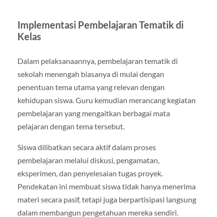
Implementasi Pembelajaran Tematik di
Kelas
Dalam pelaksanaannya, pembelajaran tematik di
sekolah menengah biasanya di mulai dengan
penentuan tema utama yang relevan dengan
kehidupan siswa. Guru kemudian merancang kegiatan
pembelajaran yang mengaitkan berbagai mata
pelajaran dengan tema tersebut.
Siswa dilibatkan secara aktif dalam proses
pembelajaran melalui diskusi, pengamatan,
eksperimen, dan penyelesaian tugas proyek.
Pendekatan ini membuat siswa tidak hanya menerima
materi secara pasif, tetapi juga berpartisipasi langsung
dalam membangun pengetahuan mereka sendiri.