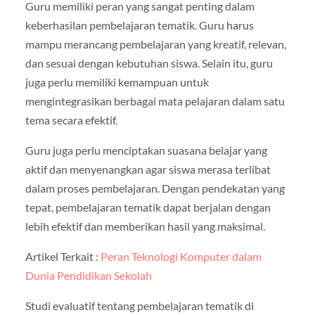
Guru memiliki peran yang sangat penting dalam
keberhasilan pembelajaran tematik. Guru harus
mampu merancang pembelajaran yang kreatif, relevan,
dan sesuai dengan kebutuhan siswa. Selain itu, guru
juga perlu memiliki kemampuan untuk
mengintegrasikan berbagai mata pelajaran dalam satu
tema secara efektif.
Guru juga perlu menciptakan suasana belajar yang
aktif dan menyenangkan agar siswa merasa terlibat
dalam proses pembelajaran. Dengan pendekatan yang
tepat, pembelajaran tematik dapat berjalan dengan
lebih efektif dan memberikan hasil yang maksimal.
Artikel Terkait :
Peran Teknologi Komputer dalam
Dunia Pendidikan Sekolah
Studi evaluatif tentang pembelajaran tematik di