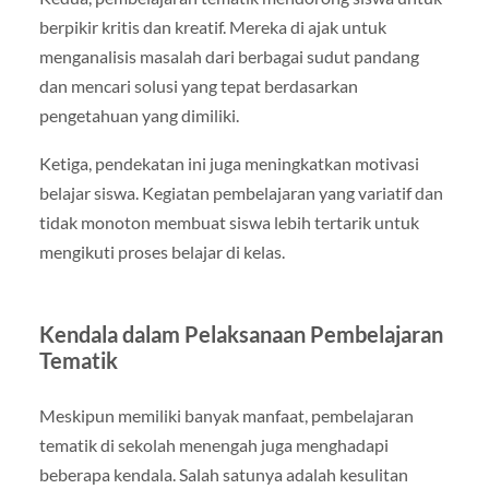
berpikir kritis dan kreatif. Mereka di ajak untuk
menganalisis masalah dari berbagai sudut pandang
dan mencari solusi yang tepat berdasarkan
pengetahuan yang dimiliki.
Ketiga, pendekatan ini juga meningkatkan motivasi
belajar siswa. Kegiatan pembelajaran yang variatif dan
tidak monoton membuat siswa lebih tertarik untuk
mengikuti proses belajar di kelas.
Kendala dalam Pelaksanaan Pembelajaran
Tematik
Meskipun memiliki banyak manfaat, pembelajaran
tematik di sekolah menengah juga menghadapi
beberapa kendala. Salah satunya adalah kesulitan