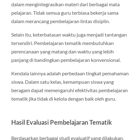
dalam mengintegrasikan materi dari berbagai mata
pelajaran. Tidak semua guru terbiasa bekerja sama
dalam merancang pembelajaran lintas disiplin.
Selain itu, keterbatasan waktu juga menjadi tantangan
tersendiri. Pembelajaran tematik membutuhkan
perencanaan yang matang dan waktu yang lebih
panjang di bandingkan pembelajaran konvensional.
Kendala lainnya adalah perbedaan tingkat pemahaman
siswa. Dalam satu kelas, kemampuan siswa yang
beragam dapat memengaruhi efektivitas pembelajaran
tematik jika tidak di kelola dengan baik oleh guru.
Hasil Evaluasi Pembelajaran Tematik
Berdasarkan berbagai studi evaluatif yang dilakukan,