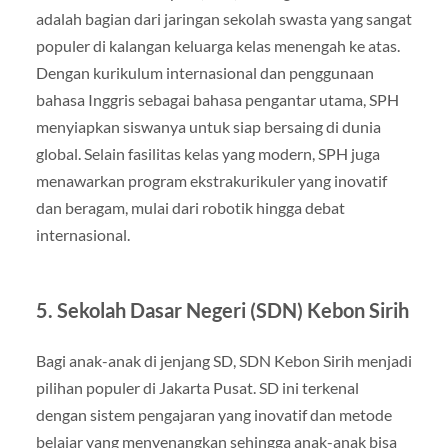
adalah bagian dari jaringan sekolah swasta yang sangat
populer di kalangan keluarga kelas menengah ke atas.
Dengan kurikulum internasional dan penggunaan
bahasa Inggris sebagai bahasa pengantar utama, SPH
menyiapkan siswanya untuk siap bersaing di dunia
global. Selain fasilitas kelas yang modern, SPH juga
menawarkan program ekstrakurikuler yang inovatif
dan beragam, mulai dari robotik hingga debat
internasional.
5. Sekolah Dasar Negeri (SDN) Kebon Sirih
Bagi anak-anak di jenjang SD, SDN Kebon Sirih menjadi
pilihan populer di Jakarta Pusat. SD ini terkenal
dengan sistem pengajaran yang inovatif dan metode
belajar yang menyenangkan sehingga anak-anak bisa