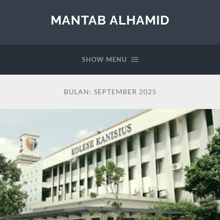
MANTAB ALHAMID
SHOW MENU
BULAN:
SEPTEMBER 2025