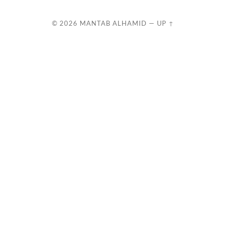
© 2026
MANTAB ALHAMID
—
UP ↑