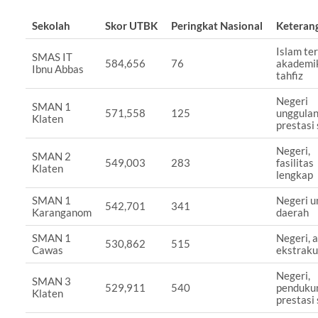
Sekolah
Skor UTBK
Peringkat Nasional
Keteran
Islam te
SMAS IT
584,656
76
akademi
Ibnu Abbas
tahfiz
Negeri
SMAN 1
571,558
125
unggulan
Klaten
prestasi 
Negeri,
SMAN 2
549,003
283
fasilitas
Klaten
lengkap
SMAN 1
Negeri u
542,701
341
Karanganom
daerah
SMAN 1
Negeri, a
530,862
515
Cawas
ekstraku
Negeri,
SMAN 3
529,911
540
penduku
Klaten
prestasi 