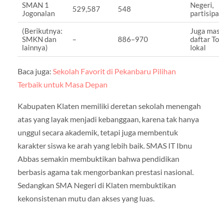
SMAN 1
Negeri,
529,587
548
Jogonalan
partisipa
(Berikutnya:
Juga ma
SMKN dan
–
886–970
daftar T
lainnya)
lokal
Baca juga:
Sekolah Favorit di Pekanbaru Pilihan
Terbaik untuk Masa Depan
Kabupaten Klaten memiliki deretan sekolah menengah
atas yang layak menjadi kebanggaan, karena tak hanya
unggul secara akademik, tetapi juga membentuk
karakter siswa ke arah yang lebih baik. SMAS IT Ibnu
Abbas semakin membuktikan bahwa pendidikan
berbasis agama tak mengorbankan prestasi nasional.
Sedangkan SMA Negeri di Klaten membuktikan
kekonsistenan mutu dan akses yang luas.