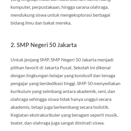
komputer, perpustakaan, hingga sarana olahraga,
mendukung siswa untuk mengeksplorasi berbagai
bidang ilmu dan bakat mereka.
2. SMP Negeri 50 Jakarta
Untuk jenjang SMP, SMP Negeri 50 Jakarta menjadi
pilihan favorit di Jakarta Pusat. Sekolah ini dikenal
dengan lingkungan belajar yang kondusif dan tenaga
pengajar yang berdedikasi tinggi. SMP 50 menyediakan
kurikulum yang seimbang antara akademik, seni, dan
olahraga sehingga siswa tidak hanya unggul secara
akademis, tetapi juga berkembang secara holistik.
Kegiatan ekstrakurikuler yang beragam seperti musik,
teater, dan olahraga juga sangat diminati siswa.