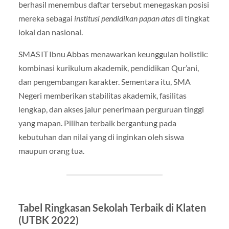
berhasil menembus daftar tersebut menegaskan posisi
mereka sebagai
institusi pendidikan papan atas
di tingkat
lokal dan nasional.
SMAS IT Ibnu Abbas menawarkan keunggulan holistik:
kombinasi kurikulum akademik, pendidikan Qur’ani,
dan pengembangan karakter. Sementara itu, SMA
Negeri memberikan stabilitas akademik, fasilitas
lengkap, dan akses jalur penerimaan perguruan tinggi
yang mapan. Pilihan terbaik bergantung pada
kebutuhan dan nilai yang di inginkan oleh siswa
maupun orang tua.
Tabel Ringkasan Sekolah Terbaik di Klaten
(UTBK 2022)