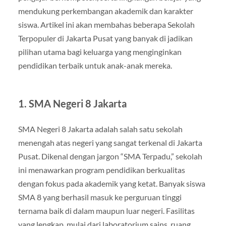
mendukung perkembangan akademik dan karakter
siswa. Artikel ini akan membahas beberapa Sekolah
Terpopuler di Jakarta Pusat yang banyak di jadikan
pilihan utama bagi keluarga yang menginginkan
pendidikan terbaik untuk anak-anak mereka.
1. SMA Negeri 8 Jakarta
SMA Negeri 8 Jakarta adalah salah satu sekolah
menengah atas negeri yang sangat terkenal di Jakarta
Pusat. Dikenal dengan jargon “SMA Terpadu,” sekolah
ini menawarkan program pendidikan berkualitas
dengan fokus pada akademik yang ketat. Banyak siswa
SMA 8 yang berhasil masuk ke perguruan tinggi
ternama baik di dalam maupun luar negeri. Fasilitas
yang lengkap, mulai dari laboratorium sains, ruang