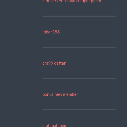
slot server thailand super gacor
joker388
crs99 daftar
bonus new member
slot mahjong