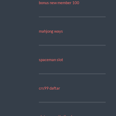
bonus new member 100
mahjong ways
spaceman slot
crs99 daftar