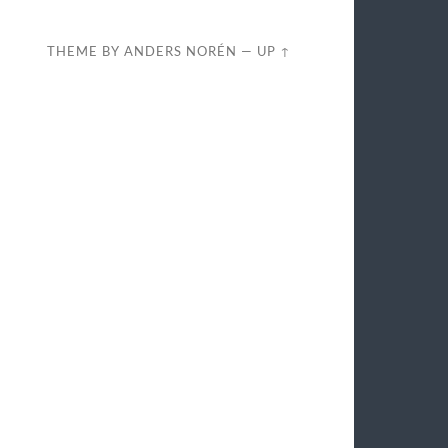
THEME BY
ANDERS NORÉN
—
UP ↑