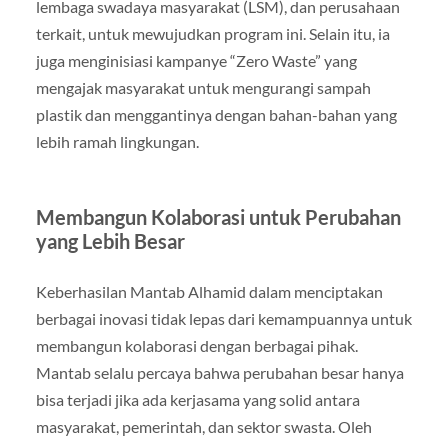
lembaga swadaya masyarakat (LSM), dan perusahaan
terkait, untuk mewujudkan program ini. Selain itu, ia
juga menginisiasi kampanye “Zero Waste” yang
mengajak masyarakat untuk mengurangi sampah
plastik dan menggantinya dengan bahan-bahan yang
lebih ramah lingkungan.
Membangun Kolaborasi untuk Perubahan
yang Lebih Besar
Keberhasilan Mantab Alhamid dalam menciptakan
berbagai inovasi tidak lepas dari kemampuannya untuk
membangun kolaborasi dengan berbagai pihak.
Mantab selalu percaya bahwa perubahan besar hanya
bisa terjadi jika ada kerjasama yang solid antara
masyarakat, pemerintah, dan sektor swasta. Oleh