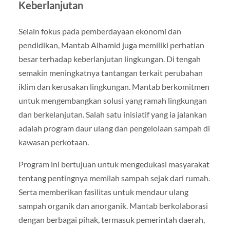
Keberlanjutan
Selain fokus pada pemberdayaan ekonomi dan
pendidikan, Mantab Alhamid juga memiliki perhatian
besar terhadap keberlanjutan lingkungan. Di tengah
semakin meningkatnya tantangan terkait perubahan
iklim dan kerusakan lingkungan. Mantab berkomitmen
untuk mengembangkan solusi yang ramah lingkungan
dan berkelanjutan. Salah satu inisiatif yang ia jalankan
adalah program daur ulang dan pengelolaan sampah di
kawasan perkotaan.
Program ini bertujuan untuk mengedukasi masyarakat
tentang pentingnya memilah sampah sejak dari rumah.
Serta memberikan fasilitas untuk mendaur ulang
sampah organik dan anorganik. Mantab berkolaborasi
dengan berbagai pihak, termasuk pemerintah daerah,