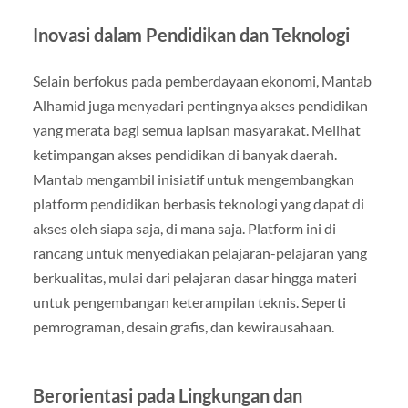
Inovasi dalam Pendidikan dan Teknologi
Selain berfokus pada pemberdayaan ekonomi, Mantab
Alhamid juga menyadari pentingnya akses pendidikan
yang merata bagi semua lapisan masyarakat. Melihat
ketimpangan akses pendidikan di banyak daerah.
Mantab mengambil inisiatif untuk mengembangkan
platform pendidikan berbasis teknologi yang dapat di
akses oleh siapa saja, di mana saja. Platform ini di
rancang untuk menyediakan pelajaran-pelajaran yang
berkualitas, mulai dari pelajaran dasar hingga materi
untuk pengembangan keterampilan teknis. Seperti
pemrograman, desain grafis, dan kewirausahaan.
Berorientasi pada Lingkungan dan