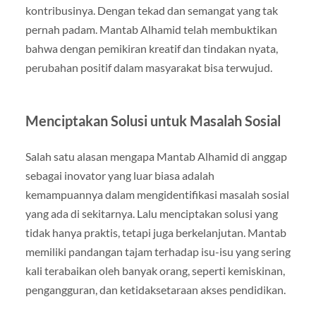
kontribusinya. Dengan tekad dan semangat yang tak
pernah padam. Mantab Alhamid telah membuktikan
bahwa dengan pemikiran kreatif dan tindakan nyata,
perubahan positif dalam masyarakat bisa terwujud.
Menciptakan Solusi untuk Masalah Sosial
Salah satu alasan mengapa Mantab Alhamid di anggap
sebagai inovator yang luar biasa adalah
kemampuannya dalam mengidentifikasi masalah sosial
yang ada di sekitarnya. Lalu menciptakan solusi yang
tidak hanya praktis, tetapi juga berkelanjutan. Mantab
memiliki pandangan tajam terhadap isu-isu yang sering
kali terabaikan oleh banyak orang, seperti kemiskinan,
pengangguran, dan ketidaksetaraan akses pendidikan.