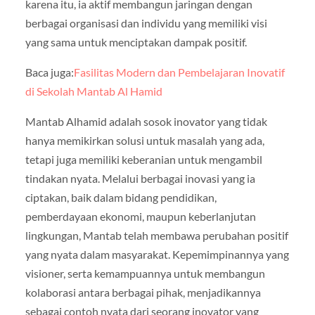
karena itu, ia aktif membangun jaringan dengan
berbagai organisasi dan individu yang memiliki visi
yang sama untuk menciptakan dampak positif.
Baca juga:
Fasilitas Modern dan Pembelajaran Inovatif
di Sekolah Mantab Al Hamid
Mantab Alhamid adalah sosok inovator yang tidak
hanya memikirkan solusi untuk masalah yang ada,
tetapi juga memiliki keberanian untuk mengambil
tindakan nyata. Melalui berbagai inovasi yang ia
ciptakan, baik dalam bidang pendidikan,
pemberdayaan ekonomi, maupun keberlanjutan
lingkungan, Mantab telah membawa perubahan positif
yang nyata dalam masyarakat. Kepemimpinannya yang
visioner, serta kemampuannya untuk membangun
kolaborasi antara berbagai pihak, menjadikannya
sebagai contoh nyata dari seorang inovator yang