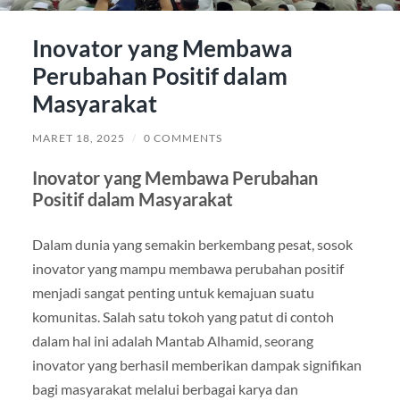
Inovator yang Membawa
Perubahan Positif dalam
Masyarakat
MARET 18, 2025
/
0 COMMENTS
Inovator yang Membawa Perubahan
Positif dalam Masyarakat
Dalam dunia yang semakin berkembang pesat, sosok
inovator yang mampu membawa perubahan positif
menjadi sangat penting untuk kemajuan suatu
komunitas. Salah satu tokoh yang patut di contoh
dalam hal ini adalah Mantab Alhamid, seorang
inovator yang berhasil memberikan dampak signifikan
bagi masyarakat melalui berbagai karya dan