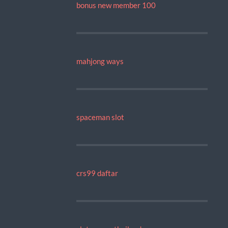
bonus new member 100
mahjong ways
spaceman slot
crs99 daftar