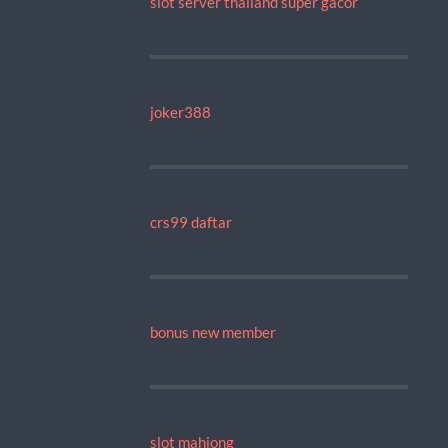
slot server thailand super gacor
joker388
crs99 daftar
bonus new member
slot mahjong